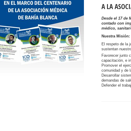
A LA ASOC
Desde el 17 de 
contado con imp
médico, sanitari
Nuestra Misión:
El respeto de la j
sustentan nuestr
Favorecer junto c
capacitación, e i
Promover el ejerc
comunidad y de l
Desarrollar siste
demandas de salu
Defender el traba