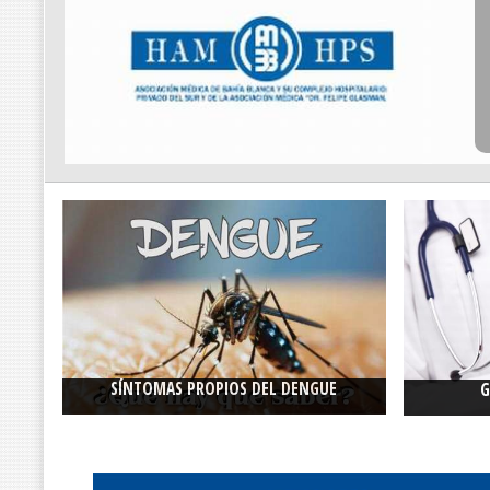
SÍNTOMAS PROPIOS DEL DENGUE
G
Descubrilo junto al infectólogo Diego Maurizi
Ingrese a 
y cuidate del dengue todo el año.
Ver más...
Busque por
necesita
V