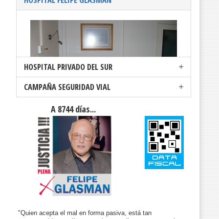
HOSPITAL PRIVADO DEL SUR
CAMPAÑA SEGURIDAD VIAL
A 8744 días...
Año tras año, el HAM mejora sus servicio y calidad de atención.
Usted se lo merece...
Creciendo junto a la ciudad de Bahía Blanca,
por y para la gente, porque usted...
nos elige
"Quien acepta el mal en forma pasiva, está tan