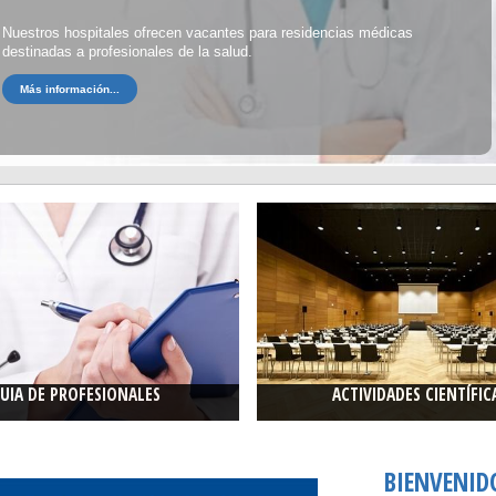
Nuestros hospitales ofrecen vacantes para residencias médicas
destinadas a profesionales de la salud.
Más información...
UIA DE PROFESIONALES
ACTIVIDADES CIENTÍFIC
la Guía de Profesionales Médicos.
Actividades programadas por las 
 la Especialidad que Usted
Científicas de cada Especialidad
er más...
BIENVENID