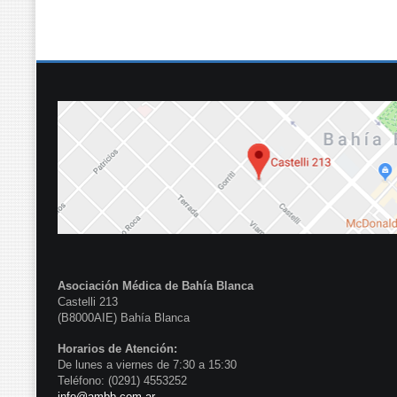
Asociación Médica de Bahía Blanca
Castelli 213
(B8000AIE) Bahía Blanca
Horarios de Atención:
De lunes a viernes de 7:30 a 15:30
Teléfono: (0291) 4553252
info@ambb.com.ar