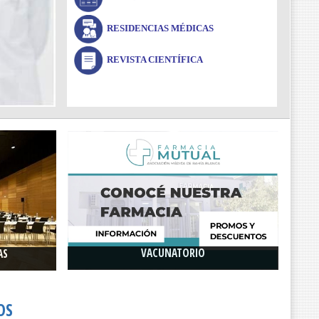
RESIDENCIAS MÉDICAS
REVISTA CIENTÍFICA
VACUNATORIO
AS
Nueva sede en Gorriti 770. Además cuenta
Sociedades
con su vacunatorio, que funciona de lunes a
Ver más...
viernes por la tarde.
Ver más...
OS