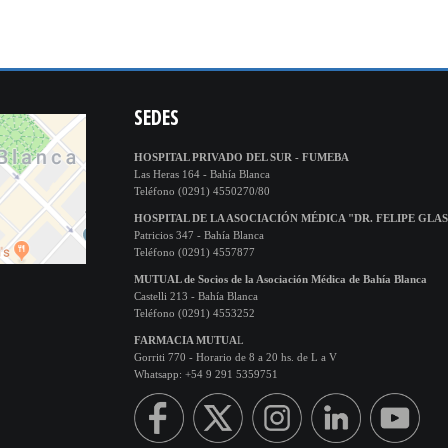
SEDES
HOSPITAL PRIVADO DEL SUR - FUMEBA
Las Heras 164 - Bahía Blanca
Teléfono (0291) 4550270/80
HOSPITAL DE LA ASOCIACIÓN MÉDICA "DR. FELIPE GLA
Patricios 347 - Bahía Blanca
Teléfono (0291) 4557877
MUTUAL de Socios de la Asociación Médica de Bahía Blanca
Castelli 213 - Bahía Blanca
Teléfono (0291) 4553252
FARMACIA MUTUA
L
Gorriti 770 - Horario de 8 a 20 hs. de L a V
Whatsapp: +54 9 291 5359751