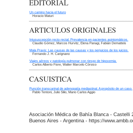
EDITORIAL
Un camino hacia el futuro
Horacio Maturi
ARTICULOS ORIGINALES
Intususcepción recto rectal. Prevalencia en pacientes asintomáticos.
Claudio Gómez, Marcos Hurvitz, Elena Panagi, Fabián Dematteis
Mala Praxis: Las causas de las causas y los perjuicios de los juicios.
Fernando J. H. Carignano
Viajes aéreos y patología pulmonar con riesgo de hipoxemia.
Carlos Alberto Fiore, Walter Marcelo Córsico
CASUISTICA
Punción transcarinal de adenopatía mediastinal. A propósito de un caso.
Pablo Tentoni, Julio Silio, Mario Carlos Aggio
Asociación Médica de Bahía Blanca - Castelli
Buenos Aires - Argentina - https://www.ambb.o