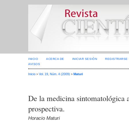
INICIO
ACERCA DE
INICIAR SESIÓN
REGISTRARSE
AVISOS
Inicio
>
Vol. 19, Núm. 4 (2009)
>
Maturi
De la medicina sintomatológica 
prospectiva.
Horacio Maturi