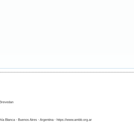
a Brevedan
hía Blanca - Buenos Aires - Argentina - https://www.ambb.org.ar