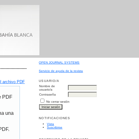
OPEN JOURNAL SYSTEMS
Servicio de ayuda de la revista
USUARIO/A
l archivo PDF
Nombre de
usuario/a
Contraseña
de PDF
No cerrar sesión
ona una
NOTIFICACIONES
Vista
Suscribirse
 PDF.