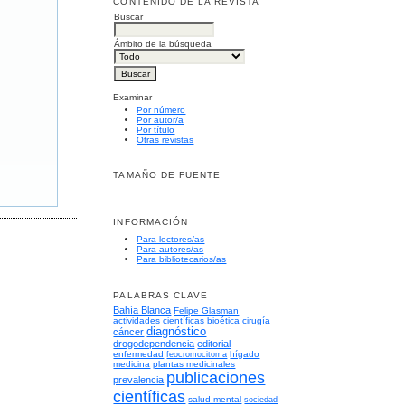
CONTENIDO DE LA REVISTA
Buscar
Ámbito de la búsqueda
Examinar
Por número
Por autor/a
Por título
Otras revistas
TAMAÑO DE FUENTE
INFORMACIÓN
Para lectores/as
Para autores/as
Para bibliotecarios/as
PALABRAS CLAVE
Bahía Blanca
Felipe Glasman
actividades científicas
bioética
cirugía
diagnóstico
cáncer
drogodependencia
editorial
enfermedad
hígado
feocromocitoma
medicina
plantas medicinales
publicaciones
prevalencia
científicas
salud mental
sociedad