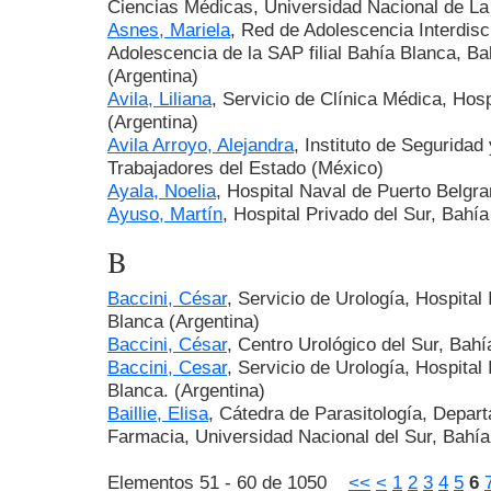
Ciencias Médicas, Universidad Nacional de La P
Asnes, Mariela
, Red de Adolescencia Interdisc
Adolescencia de la SAP filial Bahía Blanca, B
(Argentina)
Avila, Liliana
, Servicio de Clínica Médica, Hos
(Argentina)
Avila Arroyo, Alejandra
, Instituto de Seguridad
Trabajadores del Estado (México)
Ayala, Noelia
, Hospital Naval de Puerto Belgra
Ayuso, Martín
, Hospital Privado del Sur, Bahí
B
Baccini, César
, Servicio de Urología, Hospital 
Blanca (Argentina)
Baccini, César
, Centro Urológico del Sur, Bahí
Baccini, Cesar
, Servicio de Urología, Hospital 
Blanca. (Argentina)
Baillie, Elisa
, Cátedra de Parasitología, Depar
Farmacia, Universidad Nacional del Sur, Bahía
Elementos 51 - 60 de 1050
<<
<
1
2
3
4
5
6