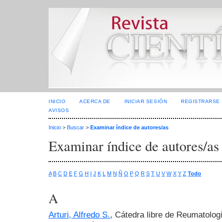
INICIO
ACERCA DE
INICIAR SESIÓN
REGISTRARSE
AVISOS
Inicio
>
Buscar
>
Examinar índice de autores/as
Examinar índice de autores/as
A
B
C
D
E
F
G
H
I
J
K
L
M
N
Ñ
O
P
Q
R
S
T
U
V
W
X
Y
Z
Todo
A
Arturi, Alfredo S.
, Cátedra libre de Reumatolog