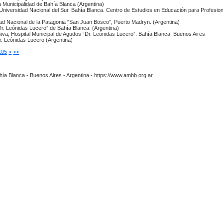
la Municipalidad de Bahía Blanca (Argentina)
niversidad Nacional del Sur, Bahía Blanca. Centro de Estudios en Educación para Profesion
dad Nacional de la Patagonia "San Juan Bosco", Puerto Madryn. (Argentina)
Dr. Leónidas Lucero” de Bahía Blanca. (Argentina)
nsiva, Hospital Municipal de Agudos “Dr. Leónidas Lucero”. Bahía Blanca, Buenos Aires
r. Leónidas Lucero (Argentina)
105
>
>>
hía Blanca - Buenos Aires - Argentina - https://www.ambb.org.ar