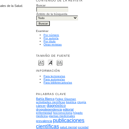
CONTENIDO DE LA REVISTA
Buscar
ales de la Salud.
Ámbito de la búsqueda
Examinar
Por número
Por autor/a
Por título
Otras revistas
TAMAÑO DE FUENTE
INFORMACIÓN
Para lectores/as
Para autores/as
Para bibliotecarios/as
PALABRAS CLAVE
Bahía Blanca
Felipe Glasman
actividades científicas
bioética
cirugía
diagnóstico
cáncer
drogodependencia
editorial
enfermedad
hígado
feocromocitoma
medicina
plantas medicinales
publicaciones
prevalencia
científicas
salud mental
sociedad