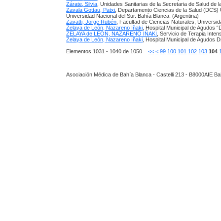
Zárate, Silvia
, Unidades Sanitarias de la Secretaria de Salud de 
Zavala Gottau, Patxi
, Departamento Ciencias de la Salud (DCS) U
Universidad Nacional del Sur. Bahía Blanca. (Argentina)
Zavatti, Jorge Rubén
, Facultad de Ciencias Naturales, Universi
Zelaya de León, Nazareno Iñaki
, Hospital Municipal de Agudos “
ZELAYA de LEON, NAZARENO IÑAKI
, Servicio de Terapia Inte
Zelaya de León, Nazareno Iñaki
, Hospital Municipal de Agudos D
Elementos 1031 - 1040 de 1050
<<
<
99
100
101
102
103
104
Asociación Médica de Bahía Blanca - Castelli 213 - B8000AIE Ba