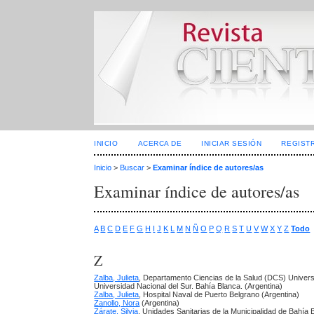
INICIO
ACERCA DE
INICIAR SESIÓN
REGIST
Inicio
>
Buscar
>
Examinar índice de autores/as
Examinar índice de autores/as
A
B
C
D
E
F
G
H
I
J
K
L
M
N
Ñ
O
P
Q
R
S
T
U
V
W
X
Y
Z
Todo
Z
Zalba, Julieta
, Departamento Ciencias de la Salud (DCS) Universi
Universidad Nacional del Sur. Bahía Blanca. (Argentina)
Zalba, Julieta
, Hospital Naval de Puerto Belgrano (Argentina)
Zanollo, Nora
(Argentina)
Zárate, Silvia
, Unidades Sanitarias de la Municipalidad de Bahía 