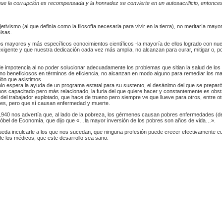
que la corrupción es recompensada y la honradez se convierte en un autosacrificio, entonces
bjetivismo (al que definía como la filosofía necesaria para vivir en la tierra), no meritaría ma
lsas.
 mayores y más específicos conocimientos científicos -la mayoría de ellos logrado con nu
xigente y que nuestra dedicación cada vez más amplia, no alcanzan para curar, mitigar o, p
e impotencia al no poder solucionar adecuadamente los problemas que sitian la salud de los
o no beneficiosos en términos de eficiencia, no alcanzan en modo alguno para remediar los m
ión que asistimos.
e sólo espera la ayuda de un programa estatal para su sustento, el desánimo del que se prepar
s capacitado pero más relacionado, la furia del que quiere hacer y constantemente es obst
del trabajador explotado, que hace de trueno pero siempre ve que llueve para otros, entre ot
des, pero que sí causan enfermedad y muerte.
940 nos advertía que, al lado de la pobreza, los gérmenes causan pobres enfermedades (de
 Nóbel de Economía, que dijo que «…la mayor inversión de los pobres son años de vida…».
eda inculcarle a los que nos sucedan, que ninguna profesión puede crecer efectivamente c
de los médicos, que este desarrollo sea sano.