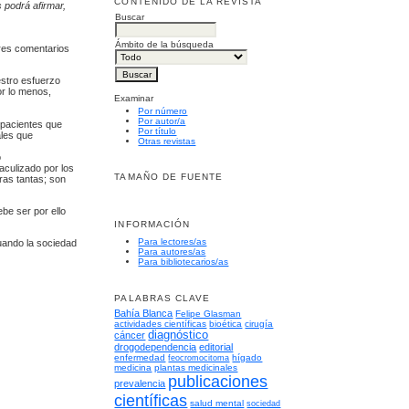
CONTENIDO DE LA REVISTA
 podrá afirmar,
Buscar
Ámbito de la búsqueda
yores comentarios
estro esfuerzo
or lo menos,
Examinar
Por número
Por autor/a
 pacientes que
Por título
ales que
Otras revistas
ó
aculizado por los
TAMAÑO DE FUENTE
ras tantas; son
be ser por ello
INFORMACIÓN
Para lectores/as
uando la sociedad
Para autores/as
Para bibliotecarios/as
PALABRAS CLAVE
Bahía Blanca
Felipe Glasman
actividades científicas
bioética
cirugía
diagnóstico
cáncer
drogodependencia
editorial
enfermedad
hígado
feocromocitoma
medicina
plantas medicinales
publicaciones
prevalencia
científicas
salud mental
sociedad