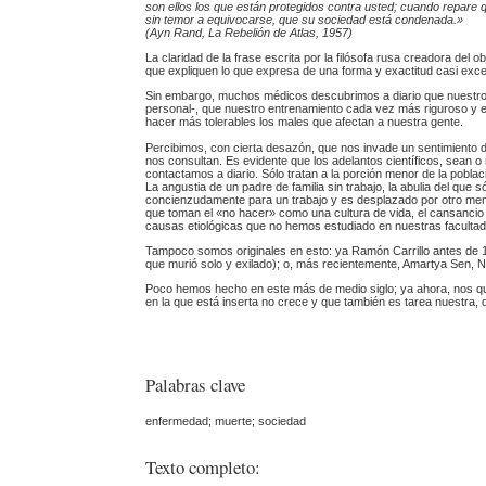
son ellos los que están protegidos contra usted; cuando repare 
sin temor a equivocarse, que su sociedad está condenada.»
(Ayn Rand, La Rebelión de Atlas, 1957)
La claridad de la frase escrita por la filósofa rusa creadora del o
que expliquen lo que expresa de una forma y exactitud casi exce
Sin embargo, muchos médicos descubrimos a diario que nuestros
personal-, que nuestro entrenamiento cada vez más riguroso y e
hacer más tolerables los males que afectan a nuestra gente.
Percibimos, con cierta desazón, que nos invade un sentimiento d
nos consultan. Es evidente que los adelantos científicos, sean 
contactamos a diario. Sólo tratan a la porción menor de la poblac
La angustia de un padre de familia sin trabajo, la abulia del qu
concienzudamente para un trabajo y es desplazado por otro meno
que toman el «no hacer» como una cultura de vida, el cansancio 
causas etiológicas que no hemos estudiado en nuestras faculta
Tampoco somos originales en esto: ya Ramón Carrillo antes de 1
que murió solo y exilado); o, más recientemente, Amartya Sen,
Poco hemos hecho en este más de medio siglo; ya ahora, nos qu
en la que está inserta no crece y que también es tarea nuestra, 
Palabras clave
enfermedad; muerte; sociedad
Texto completo: