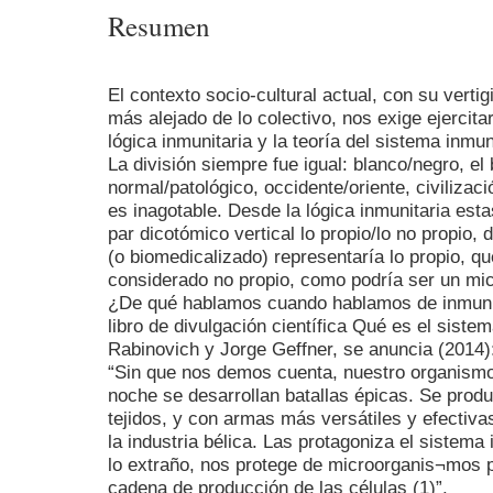
Resumen
El contexto socio-cultural actual, con su verti
más alejado de lo colectivo, nos exige ejercitar
lógica inmunitaria y la teoría del sistema inmun
La división siempre fue igual: blanco/negro, el 
normal/patológico, occidente/oriente, civilizació
es inagotable. Desde la lógica inmunitaria esta
par dicotómico vertical lo propio/lo no propio
(o biomedicalizado) representaría lo propio, q
considerado no propio, como podría ser un mi
¿De qué hablamos cuando hablamos de inmunid
libro de divulgación científica Qué es el siste
Rabinovich y Jorge Geffner, se anuncia (2014)
“Sin que nos demos cuenta, nuestro organismo e
noche se desarrollan batallas épicas. Se produ
tejidos, y con armas más versátiles y efectiv
la industria bélica. Las protagoniza el sistema
lo extraño, nos protege de microorganis¬mos p
cadena de producción de las células (1)”.