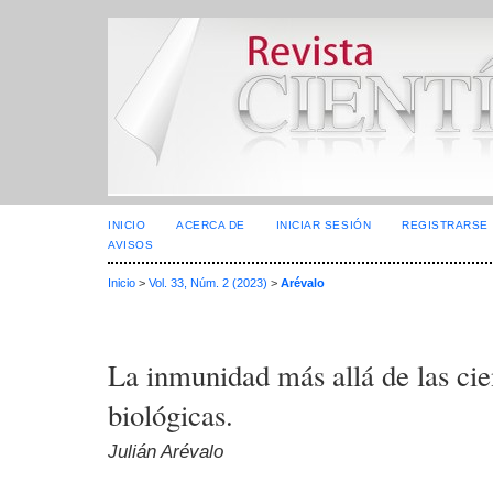
INICIO
ACERCA DE
INICIAR SESIÓN
REGISTRARSE
AVISOS
Inicio
>
Vol. 33, Núm. 2 (2023)
>
Arévalo
La inmunidad más allá de las ci
biológicas.
Julián Arévalo